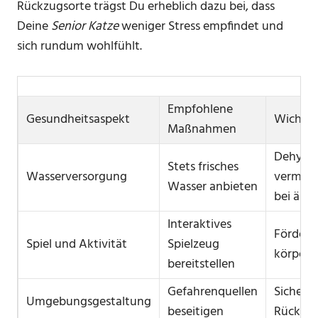
Rückzugsorte trägst Du erheblich dazu bei, dass
Deine
Senior Katze
weniger Stress empfindet und
sich rundum wohlfühlt.
Empfohlene
Gesundheitsaspekt
Wichtig
Maßnahmen
Dehydri
Stets frisches
Wasserversorgung
vermeid
Wasser anbieten
bei älte
Interaktives
Fördert 
Spiel und Aktivität
Spielzeug
körperli
bereitstellen
Gefahrenquellen
Sichere
Umgebungsgestaltung
beseitigen
Rückzug