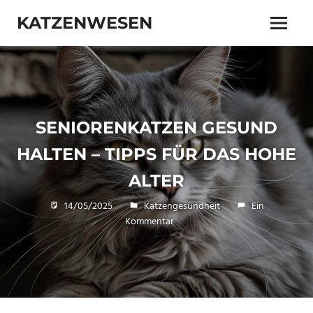
Zum
KATZENWESEN
Inhalt
Menü
springen
Wissen
über
Katzen
|
Katzengesundheit
|
SENIORENKATZEN GESUND
Katzenhaltung
HALTEN – TIPPS FÜR DAS HOHE
ALTER
14/05/2025
Veronika
Katzengesundheit
Ein
Kommentar