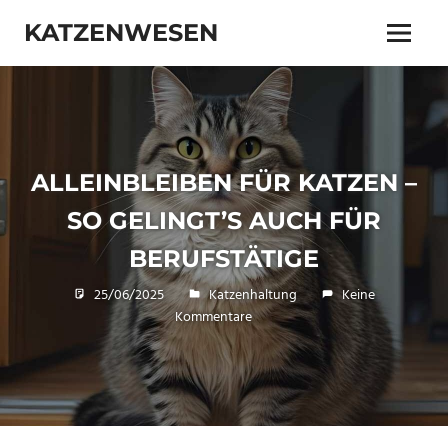
Zum
KATZENWESEN
Inhalt
Menü
springen
Wissen
über
Katzen
|
Katzengesundheit
|
ALLEINBLEIBEN FÜR KATZEN –
Katzenhaltung
SO GELINGT’S AUCH FÜR
BERUFSTÄTIGE
25/06/2025
Veronika
Katzenhaltung
Keine
Kommentare