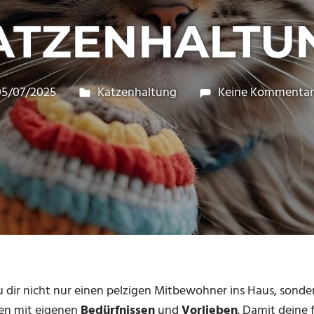
ATZENHALTU
05/07/2025
Veronika
Katzenhaltung
Keine Kommentar
du dir nicht nur einen pelzigen Mitbewohner ins Haus, sonde
en mit eigenen
Bedürfnissen
und
Vorlieben
. Damit deine 