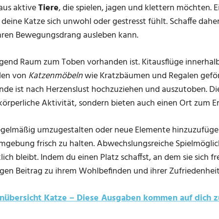
aus aktive
Tiere
, die spielen, jagen und klettern möchten
deine Katze sich unwohl oder gestresst fühlt. Schaffe daher
ihren Bewegungsdrang ausleben kann.
enügend Raum zum Toben vorhanden ist. Kitausflüge innerh
llen von
Katzenmöbeln
wie Kratzbäumen und Regalen geför
ande ist nach Herzenslust hochzuziehen und auszutoben. Di
körperliche Aktivität, sondern bieten auch einen Ort zum E
regelmäßig umzugestalten oder neue Elemente hinzuzufügen
Umgebung frisch zu halten. Abwechslungsreiche Spielmöglic
klich bleibt. Indem du einen Platz schaffst, an dem sie sich 
tigen Beitrag zu ihrem Wohlbefinden und ihrer Zufriedenheit
nübersicht Katze – Diese Ausgaben kommen auf dich z