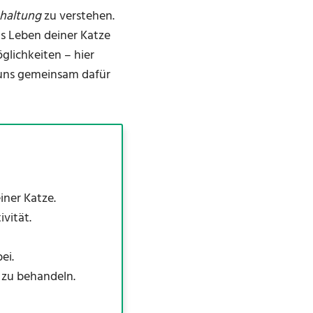
haltung
zu verstehen.
as Leben deiner Katze
glichkeiten – hier
uns gemeinsam dafür
ner Katze.
vität.
ei.
 zu behandeln.