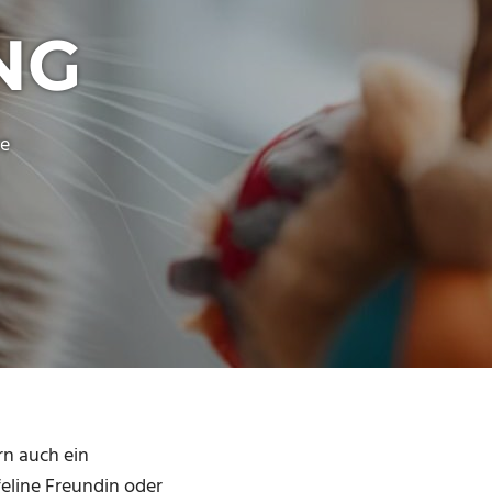
NG
e
rn auch ein
feline Freundin oder